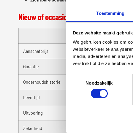
Toestemming
Nieuw of occasion: het overzicht
Deze website maakt gebruik
Nieuwe scooter
We gebruiken cookies om cont
websiteverkeer te analyseren
Aanschafprijs
Hoger
media, adverteren en analys
verstrekt of die ze hebben v
Garantie
Volledige fabrieksgarantie
Toestemmingsselectie
Onderhoudshistorie
Vanaf dag één bekend
Noodzakelijk
Levertijd
Kan enkele dagen tot weken d
Uitvoering
Zelf samen te stellen
Zekerheid
Hoog