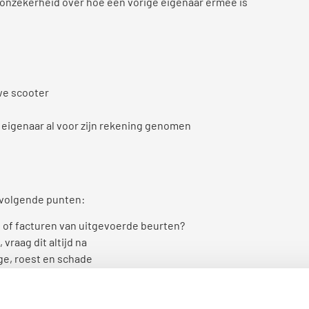
 onzekerheid over hoe een vorige eigenaar ermee is
we scooter
eigenaar al voor zijn rekening genomen
 volgende punten:
 of facturen van uitgevoerde beurten?
 vraag dit altijd na
age, roest en schade
ehands aankoop moet het kenteken op jouw naam worden
n aanvragen: zo werkt het
dere valpartijen of slecht onderhoud