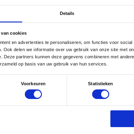
Details
 van cookies
Occasion
ent en advertenties te personaliseren, om functies voor social
. Ook delen we informatie over uw gebruik van onze site met on
Lager
e. Deze partners kunnen deze gegevens combineren met andere i
erzameld op basis van uw gebruik van hun services.
Vaak beperkt of vervallen
Onzeker, navragen
Voorkeuren
Statistieken
uren
Vaak direct beschikbaar
Vaststaand, geen keuze
Wisselend, afhankelijk van staat en verkoper