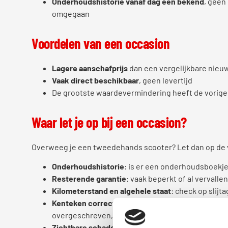
Onderhoudshistorie vanaf dag één bekend
, geen
omgegaan
Voordelen van een occasion
Lagere aanschafprijs
dan een vergelijkbare nieu
Vaak direct beschikbaar
, geen levertijd
De grootste waardevermindering heeft de vorige 
Waar let je op bij een occasion?
Overweeg je een tweedehands scooter? Let dan op de
Onderhoudshistorie
: is er een onderhoudsboekje
Resterende garantie
: vaak beperkt of al vervallen,
Kilometerstand en algehele staat
: check op slijt
Kenteken correct overschrijven
: bij een tweed
overgeschreven, zie ons artikel Scooter kenteke
Zichtbare schade of roest
: dit kan wijzen op eer