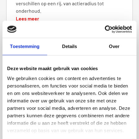
verschillen op een rij, van actieradius tot
onderhoud.
Lees meer
Toestemming
Details
Over
KIEZEN & KOPEN
De beste scooter merken
Deze website maakt gebruik van cookies
vergeleken: welk merk past
bij jou?
We gebruiken cookies om content en advertenties te
personaliseren, om functies voor social media te bieden
Welk scootermerk past bij jou? Van AGM tot
en om ons websiteverkeer te analyseren. Ook delen we
Yadea: we zetten de belangrijkste merken die we
informatie over uw gebruik van onze site met onze
verkopen op een rij, zodat kiezen makkelijker
partners voor social media, adverteren en analyse. Deze
wordt.
partners kunnen deze gegevens combineren met andere
Lees meer
informatie die u aan ze heeft verstrekt of die ze hebben
verzameld op basis van uw gebruik van hun services.