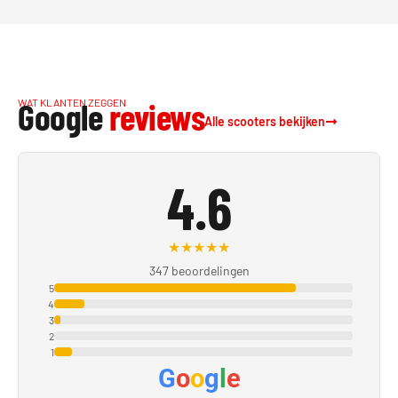
Google
reviews
WAT KLANTEN ZEGGEN
Alle scooters bekijken
4.6
★
★
★
★
★
347 beoordelingen
5
4
3
2
1
G
o
o
g
l
e