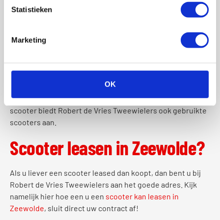
Wat wij bieden
Statistieken
Bij Robert de Vries Tweewielers bieden wij professionele
hulp met reparatie en onderhoud van uw scooter. Zoals
Marketing
net al genoemd bieden wij de klant altijd een eerlijke prijs.
Naast
brandstof scooters
gaat Robert de Vries
Tweewielers ook mee met de tijd en kunt u dus ook gaan
OK
voor een
elektrische scooter
in onze zaak. Als u liever een
tweedehands scooter heeft in plaats van een nieuwe
scooter biedt Robert de Vries Tweewielers ook gebruikte
scooters aan.
Scooter leasen in Zeewolde?
Als u liever een scooter leased dan koopt, dan bent u bij
Robert de Vries Tweewielers aan het goede adres. Kijk
namelijk hier hoe een u een
scooter kan leasen in
Zeewolde
, sluit direct uw contract af!