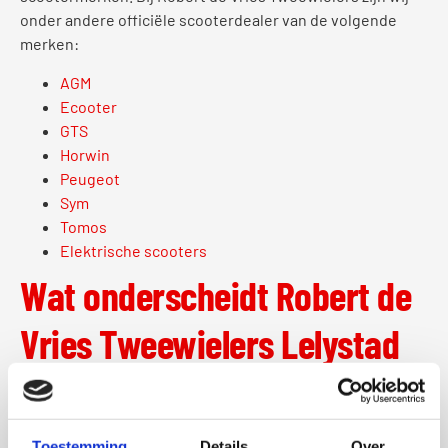
onder andere officiële scooterdealer van de volgende
merken:
AGM
Ecooter
GTS
Horwin
Peugeot
Sym
Tomos
Elektrische scooters
Wat onderscheidt Robert de
Vries Tweewielers Lelystad
van andere scooter dealers?
Ten eerste staan wij bij Robert de Vries Tweewielers altijd
Toestemming
Details
Over