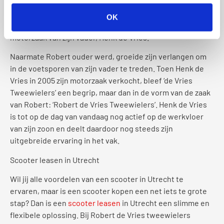
die van de vorige generatie is overgedragen naar de
huidige generatie. Eigenaar Robert de Vries maakte zijn
OK
eerste kennismaking met scooters namelijk mee in de
motorzaak van zijn vader, Henk de Vries.
Naarmate Robert ouder werd, groeide zijn verlangen om
in de voetsporen van zijn vader te treden. Toen Henk de
Vries in 2005 zijn motorzaak verkocht, bleef ‘de Vries
Tweewielers’ een begrip, maar dan in de vorm van de zaak
van Robert: ‘Robert de Vries Tweewielers’. Henk de Vries
is tot op de dag van vandaag nog actief op de werkvloer
van zijn zoon en deelt daardoor nog steeds zijn
uitgebreide ervaring in het vak.
Scooter leasen in Utrecht
Wil jij alle voordelen van een scooter in Utrecht te
ervaren, maar is een scooter kopen een net iets te grote
stap? Dan is een
scooter leasen
in Utrecht een slimme en
flexibele oplossing. Bij Robert de Vries tweewielers