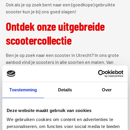
Ook als je op zoek bent naar een (goedkope) gebruikte
scooter kun je bij ons goed slagen!
Ontdek onze uitgebreide
scootercollectie
Ben je op zoek naar een scooter in Utrecht? In ons grote
aanbod vind je scooters in alle soorten en maten. Van
betrouwbare en energiezuinige scooters tot modellen die
opvallen met hun unieke design, we hebben voor elk wat
wils. Onze deskundige medewerkers staan klaar om je te
helpen bij het vinden van de perfecte scooter die past bij
Toestemming
Details
Over
jouw behoeften en budget.
Scooteraccessoires
Deze website maakt gebruik van cookies
We gebruiken cookies om content en advertenties te
Maak jouw rit in Utrecht compleet met onze hoogwaardige
personaliseren, om functies voor social media te bieden