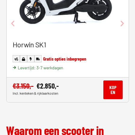
Horwin SK1
Gratis opties inbegrepen
Levertijd: 3-7 werkdagen
€
3.150,-
€
2.850,-
KOP
EN
Incl. kenteken & rijklaarkosten
Waarom een scooter in