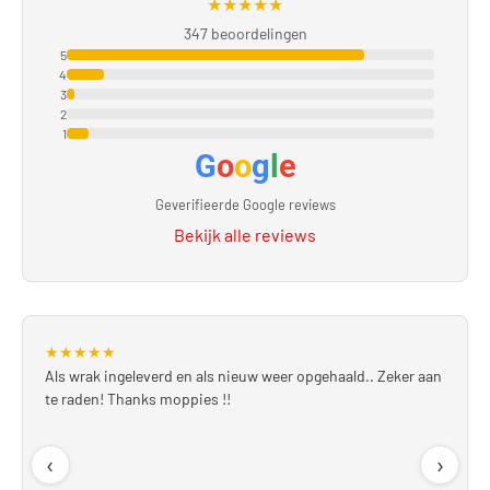
★
★
★
★
★
347 beoordelingen
5
4
3
2
1
G
o
o
g
l
e
Geverifieerde Google reviews
Bekijk alle reviews
★
★
★
★
★
Als wrak ingeleverd en als nieuw weer opgehaald.. Zeker aan
te raden! Thanks moppies !!
‹
›