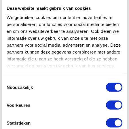
Deze website maakt gebruik van cookies
GTS Nobel
We gebruiken cookies om content en advertenties te
personaliseren, om functies voor social media te bieden
Levertijd: 3-7 werkdagen
en om ons websiteverkeer te analyseren. Ook delen we
informatie over uw gebruik van onze site met onze
€
2.399,-
partners voor social media, adverteren en analyse. Deze
Bekijk
partners kunnen deze gegevens combineren met andere
informatie die u aan ze heeft verstrekt of die ze hebben
verzameld op basis van uw gebruik van hun services.
Toestemmingsselectie
Noodzakelijk
Voorkeuren
Statistieken