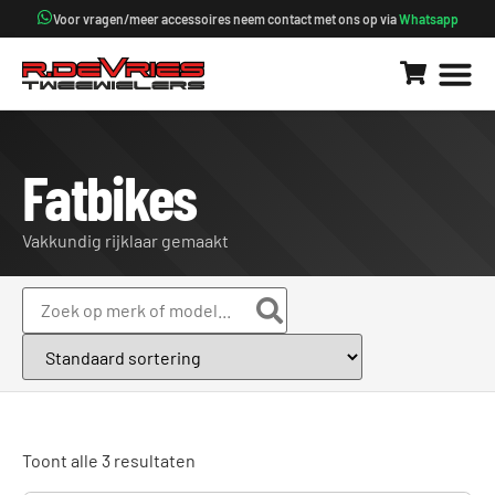
Voor vragen/meer accessoires neem contact met ons op via
Whatsapp
Fatbikes
Vakkundig rijklaar gemaakt
Toont alle 3 resultaten