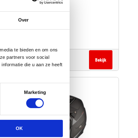
Over
MT Atom 2 systeemhelm
Levertijd: 3-7 werkdagen
 media te bieden en om ons
ze partners voor social
€
149,90
Bekijk
nformatie die u aan ze heeft
Marketing
OK