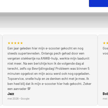
★
★
★
★
★
★
Een jaar geleden hier mijn e-scooter gekocht en nog
Goe
steeds supertevreden. Onlangs pech gehad door een
voo
vergeten stekkertje na ANWB-hulp, werkte mijn laadunit
niet meer. Na een berichtje kon ik de volgende dag al
terecht, zelfs op Bevrijdingsdag! Probleem was binnen 5
minuten opgelost en mijn accu werd ook nog opgeladen.
Topservice, snelle hulp en ze denken echt met je mee. Ik
ben heel blij dat ik mijn e-scooter hier heb gekocht. Zeker
een aanrader 💯
Jazz
Bob
mei 2026 – Google
mei 