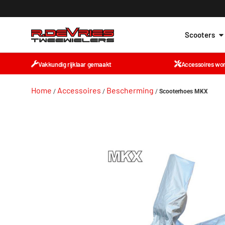
Scooters
Vakkundig rijklaar gemaakt
Accessoires wo
Home
Accessoires
Bescherming
/
/
/
Scooterhoes MKX