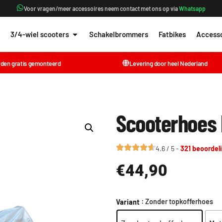
Voor vragen/meer accessoires neem contact met ons op via
Whatsapp
3/4-wiel scooters
Schakelbrommers
Fatbikes
Accesso
rden gratis gemonteerd
Levering door heel Nederland
Scooterhoes
4.6 / 5 -
321 beoordel
€
44,90
: Zonder topkofferhoes
Variant