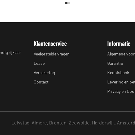
Klantenservice
Informatie
dig rijklaar
Veelgestelde vragen
Algemene voo
Lease
Garantie
Verzekering
Kennisbank
Contact
Levering en be
Privacy en Coo
Lelystad
Almere
Dronten
Zeewolde
Harderwijk
Amster
,
,
,
,
,