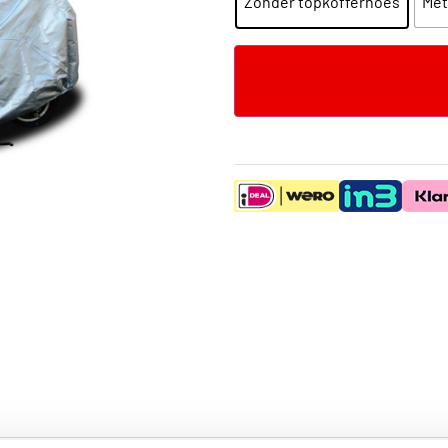
Zonder topkofferhoes
Met