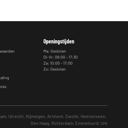
Openingstijden
rwaarden
Ma: Gesloten
Di-Vr: 09:00 – 17:30
Za: 10:00 – 17:00
Zo: Gesloten
taling
kies
dam
Utrecht
Nijmegen
Arnhem
Zwolle
Heerenveen
,
,
,
,
,
,
Den Haag
Rotterdam
Emmeloord
Urk
,
,
,