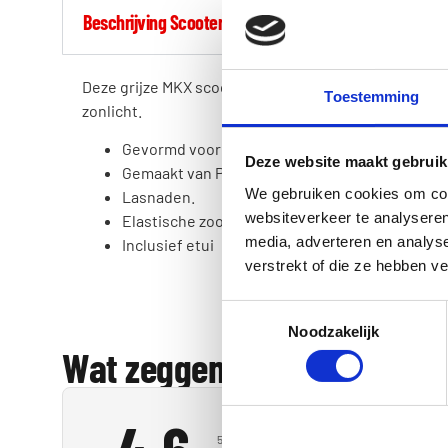
Beschrijving Scooterhoes MKX
Deze grijze MKX scooter hoes (windscherm model) is 
Toestemming
zonlicht.
Gevormd voor scooters met windscherm of wi
Deze website maakt gebruik
Gemaakt van PEVA.
We gebruiken cookies om cont
Lasnaden.
websiteverkeer te analyseren
Elastische zoom aan de voor- en achterkant.
media, adverteren en analys
Inclusief etui
verstrekt of die ze hebben v
Toestemmingsselectie
Noodzakelijk
Wat zeggen onze
klanten?
5