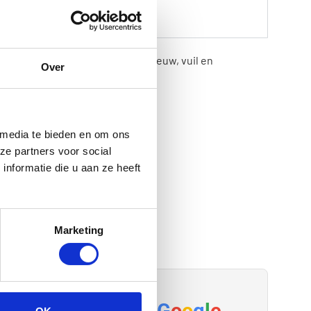
edt bescherming tegen regen, sneeuw, vuil en
Over
 media te bieden en om ons
ze partners voor social
nformatie die u aan ze heeft
Marketing
G
o
o
g
l
e