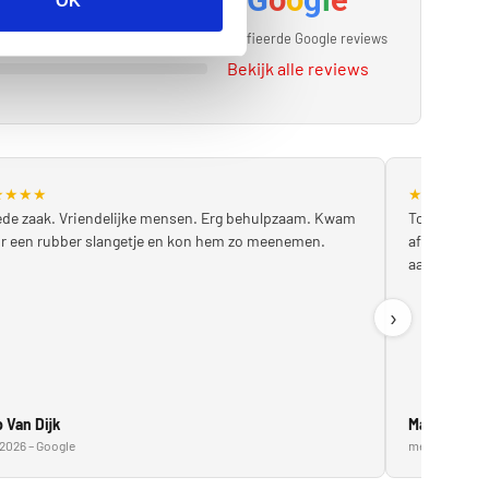
OK
Geverifieerde Google reviews
Bekijk alle reviews
★
★
★
★
★
★
★
★
★
de zaak. Vriendelijke mensen. Erg behulpzaam. Kwam
Topservice!
r een rubber slangetje en kon hem zo meenemen.
afspraak. E
aanrader!
›
 Van Dijk
Marcin Gad
2026 – Google
mei 2026 – Go