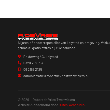
Al jaren dé scooterspecialist van Lelystad en omgeving. Vakkun
gemaakt, gratis extras bij elke aankoop.
Bolderweg 4G, Lelystad
0320 282 757
06 2158 2125
administratie@robertdevriestweewielers.nl
© 2026 – Robert de Vries Tweewielers
Website & onderhoud door
Dutch Webstudio
.