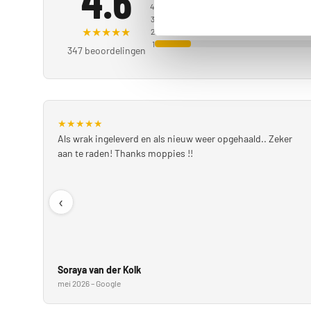
4.6
4
3
★
★
★
★
★
2
1
347 beoordelingen
★
★
★
★
★
Als wrak ingeleverd en als nieuw weer opgehaald.. Zeker
aan te raden! Thanks moppies !!
‹
Soraya van der Kolk
mei 2026 – Google