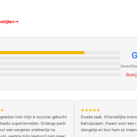
bekijken
Geverifie
Bekij
★
★
★
★
★
★
★
 geleden hier mijn e-scooter gekocht
Goede zaak. Vriendelijke mens
steeds supertevreden. Onlangs pech
behulpzaam. Kwam voor een 
or een vergeten stekkertje na
slangetje en kon hem zo mee
lp, werkte mijn laadunit niet meer.