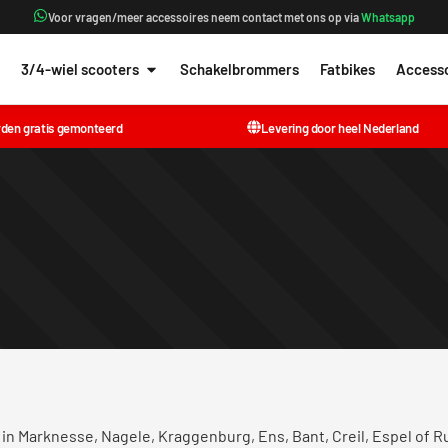
Voor vragen/meer accessoires neem contact met ons op via
Whatsapp
3/4-wiel scooters
Schakelbrommers
Fatbikes
Accesso
rden gratis gemonteerd
Levering door heel Nederland
 in Marknesse, Nagele, Kraggenburg, Ens, Bant, Creil, Espel of Ru