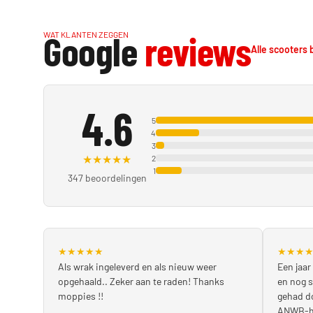
Google
reviews
WAT KLANTEN ZEGGEN
Alle scooters 
4.6
5
4
3
★
★
★
★
★
2
1
347 beoordelingen
★
★
★
★
★
★
★
★
Als wrak ingeleverd en als nieuw weer
Een jaar
opgehaald.. Zeker aan te raden! Thanks
en nog 
moppies !!
gehad do
ANWB-hu