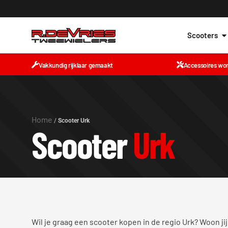
Scooters
Vakkundig rijklaar gemaakt
Accessoires wo
Home
/
Scooter Urk
Scooter
Urk
Wil je graag een scooter kopen in de regio Urk? Woon jij