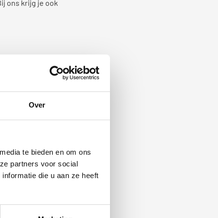
j ons krijg je ook
er op Urk
leasen
!
 Tweewielers regelt
nabij Urk op een
Over
 media te bieden en om ons
ze partners voor social
gegaan? Maak je dan
nformatie die u aan ze heeft
goede handen. Binnen
ofmeter ineens niets