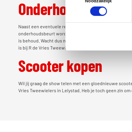
Noodzakelijk
Onderhoud scooter
Naast een eventuele reparatie van je scooter, kun je o
onderhoudsbeurt wordt de scooter helemaal onder de
is behoud. Wacht dus niet te lang met een onderhoudsbeu
is bij R de Vries Tweewielers in goede handen!
Scooter kopen
Wil jij graag de show telen met een gloednieuwe scoote
Vries Tweewielers in Lelystad. Heb je toch geen zin om