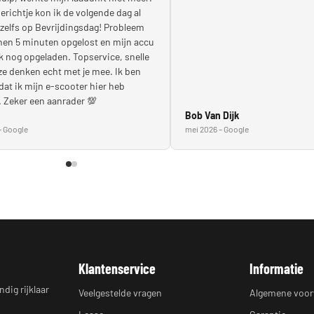
erichtje kon ik de volgende dag al
 zelfs op Bevrijdingsdag! Probleem
nen 5 minuten opgelost en mijn accu
 nog opgeladen. Topservice, snelle
ze denken echt met je mee. Ik ben
j dat ik mijn e-scooter hier heb
 Zeker een aanrader 💯
Bob Van Dijk
– Google
mei 2026 – Google
Klantenservice
Informatie
dig rijklaar
Veelgestelde vragen
Algemene voo