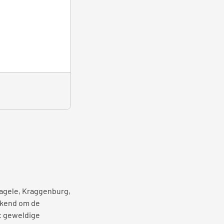
Ecooter ET3
Gratis opties inbegrepen
Levertijd: 3-7 werkdagen
€
2.450,-
€
2.150,-
Incl. kenteken & rijklaarkosten
Nagele, Kraggenburg,
bekend om de
t geweldige