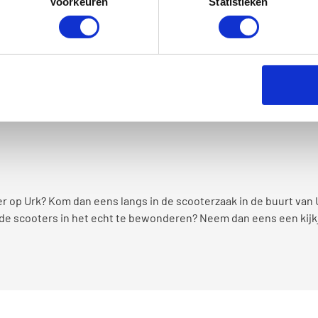
Voorkeuren
Statistieken
 op Urk?
ok bij onze scooterwinkel terecht voor een onderhoudsbeurt. Ti
 loep genomen. Hierdoor zullen eventuele problemen worden v
rt voor je scooter want anders sta jij straks stil met je scoote
r op Urk? Kom dan eens langs in de scooterzaak in de buurt van U
 de scooters in het echt te bewonderen? Neem dan eens een kijk