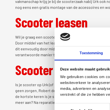
vakmanschap krijg je bij de scooterzaak nabij Urk ook nog
nog eens een gratis montage van de accessoires en wo
Scooter leasen
Wil je graag een scooter, maar vind je het bedrag te gr
Door middel van het leasen betaal je het bedrag niet i
dit eenvoudig door middel van Scooterflex. Door midde
Toestemming
verantwoorde manier te betalen. Het allermooiste van d
Scooter kapot? Gee
Deze website maakt gebruik
We gebruiken cookies om cont
websiteverkeer te analyseren
Is je scooter op Urk (of omliggende plaatsen Marknesse
media, adverteren en analys
geen zorgen. Robert de Vries Tweewielers zal jouw scoo
verstrekt of die ze hebben v
de kortste keren is je scooter weer helemaal de oude. 
meer aan? Na reparatie voelt de scooter weer als nieuw
Toestemmingsselectie