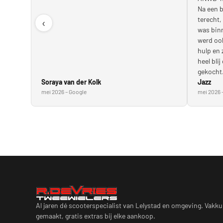
Na een b
terecht,
‹
was bin
werd ook
hulp en 
heel bli
gekocht.
Soraya van der Kolk
Jazz
mei 2026 – Google
mei 2026 
Al jaren dé scooterspecialist van Lelystad en omgeving. Vakkun
gemaakt, gratis extras bij elke aankoop.