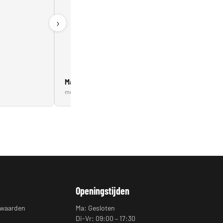
›
Marcin Gadzała
mei 2026 – Google
Openingstijden
rwaarden
Ma: Gesloten
Di-Vr: 09:00 – 17:30