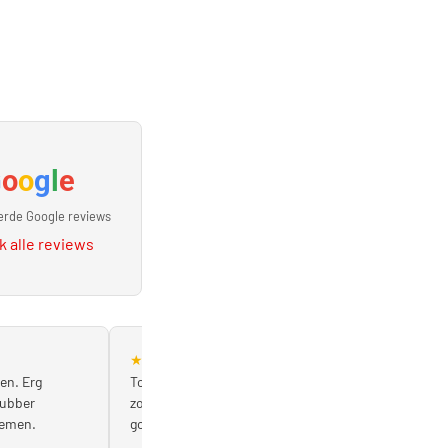
G
o
o
g
l
e
erde Google reviews
k alle reviews
★
★
★
★
★
en. Erg
Topservice! Band en lager direct vervangen,
rubber
zonder afspraak. Erg vriendelijke mensen en
nemen.
goed advies. Een aanrader!