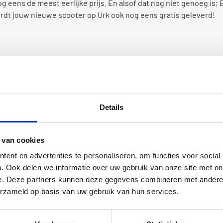
 eens de meest eerlijke prijs. En alsof dat nog niet genoeg is; Bi
rdt jouw nieuwe scooter op Urk ook nog eens gratis geleverd!
oot om het in één keer te betalen? Dan kun je eenvoudig de scoot
n één keer, maar verspreid over een bepaalde periode. R de Vries
l van dit comfort betaalgemak wordt je geholpen om de scooter 
Details
it systeem is dat je iedere maand kosteloos extra af te lossen.
n zorgen!
 van cookies
ent en advertenties te personaliseren, om functies voor social
. Ook delen we informatie over uw gebruik van onze site met on
, Nagele, Kraggenburg, Ens, Bant, Creil, Espel of Rutten) kapot 
e. Deze partners kunnen deze gegevens combineren met andere i
ter op Urk repareren. Je scooter is bij onze scooterwinkel in 
erzameld op basis van uw gebruik van hun services.
Start de scooter nabij Urk ineens niet meer? Of geeft de brandst
!