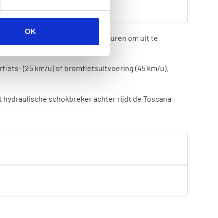
OK
enaanbod. Met maar liefst 7 kleuren om uit te
retro green en sedona red.
fiets- (25 km/u) of bromfietsuitvoering (45 km/u).
 hydraulische schokbreker achter rijdt de Toscana