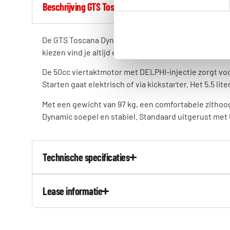
Beschrijving GTS Toscana Dynamic
De GTS Toscana Dynamic is een klassieke 50cc benzi
kiezen vind je altijd een uitvoering die bij je past: c
De 50cc viertaktmotor met DELPHI-injectie zorgt voor
Starten gaat elektrisch of via kickstarter. Het 5,5 li
Met een gewicht van 97 kg, een comfortabele zithoo
Dynamic soepel en stabiel. Standaard uitgerust met
Technische specificaties
Lease informatie