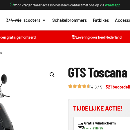
Voor vragen/meer accessoires neem contact met ons op via
Whatsapp
3/4-wiel scooters
Schakelbrommers
Fatbikes
Accesso
rden gratis gemonteerd
Levering door heel Nederland
ic
GTS Toscana
4.6 / 5 -
321 beoordel
TIJDELIJKE ACTIE!
Gratis windscherm
t.w.v. €119,95