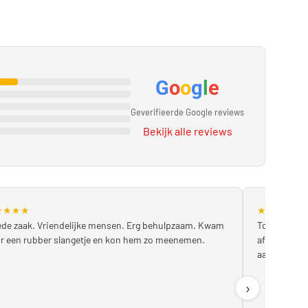
G
o
o
g
l
e
Geverifieerde Google reviews
Bekijk alle reviews
★
★
★
★
★
★
★
★
★
de zaak. Vriendelijke mensen. Erg behulpzaam. Kwam
Topservice!
r een rubber slangetje en kon hem zo meenemen.
afspraak. E
aanrader!
›