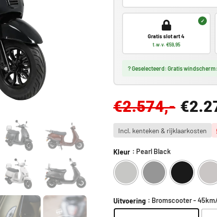
✓
Gratis slot art 4
t.w.v. €59,95
? Geselecteerd: Gratis windscherm: 
€
2.574,-
€
2.2
Incl. kenteken & rijklaarkosten
: Pearl Black
Kleur
: Bromscooter - 45km
Uitvoering