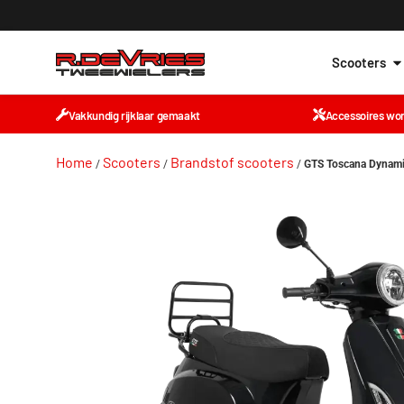
Scooters
Vakkundig rijklaar gemaakt
Accessoires wo
Home
Scooters
Brandstof scooters
/
/
/
GTS Toscana Dynam