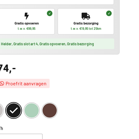
✓
✓
Gratis opvoeren
Gratis bezorging
t.w.v. €99,95
t.w.v. €19,95
tot 25km
Helder, Gratis slot art 4, Gratis opvoeren, Gratis bezorging
74,-
Proefrit aanvragen
/h