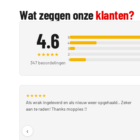
Wat zeggen onze
klanten?
4.6
5
4
3
★
★
★
★
★
2
1
347 beoordelingen
★
★
★
★
★
Als wrak ingeleverd en als nieuw weer opgehaald.. Zeker
aan te raden! Thanks moppies !!
‹