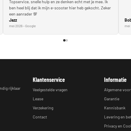
Topservice, snelle hulp en ze denken echt met je mee. Ik
ben heel blij dat ik mijn e-scooter hier heb gekocht. Zeker
een aanrader 💯
Jazz
Bob
mei 2026 – Google
mei 
Klantenservice
Informatie
dig rijklaar
Veelgestelde vragen
Algemene voo
Lease
Garantie
Verzekering
Kennisbank
Contact
Levering en be
Privacy en Coo