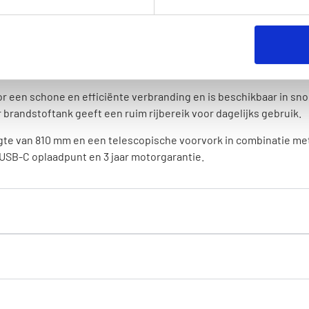
nescooter met een eigentijds design en een indrukwekkend kleur
arbon black, black pearl, lava grey, mat corris grey, borasco grey, 
 een schone en efficiënte verbranding en is beschikbaar in snor
ter brandstoftank geeft een ruim rijbereik voor dagelijks gebruik.
gte van 810 mm en een telescopische voorvork in combinatie met
 USB-C oplaadpunt en 3 jaar motorgarantie.