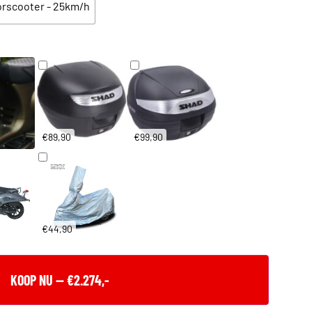
rscooter - 25km/h
€89,90
€99,90
€44,90
KOOP NU — €2.274,-