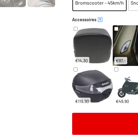
Bromscooter - 45km/h
Sno
Accessoires
?
€14,30
€97,-
€119,90
€49,90