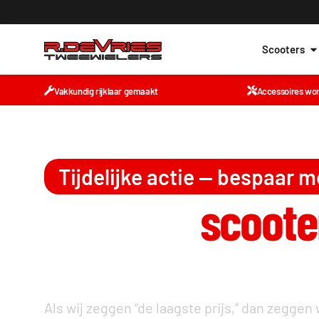
Scooters
Vakkundig rijklaar gemaakt
Accessoires wo
Tijdelijke actie — bespaar 
De beste
scoote
laagste prijs, si
Als wij zeggen “de laagste prijs,” dan zeggen