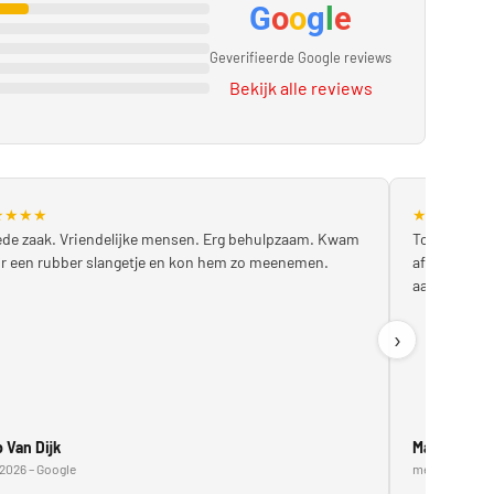
G
o
o
g
l
e
Geverifieerde Google reviews
Bekijk alle reviews
★
★
★
★
★
★
★
★
★
de zaak. Vriendelijke mensen. Erg behulpzaam. Kwam
Topservice!
r een rubber slangetje en kon hem zo meenemen.
afspraak. E
aanrader!
›
 Van Dijk
Marcin Gad
2026 – Google
mei 2026 – Go