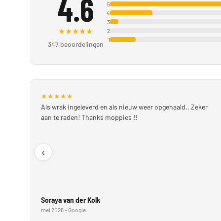
4.6
5
4
3
★
★
★
★
★
2
1
347 beoordelingen
★
★
★
★
★
Als wrak ingeleverd en als nieuw weer opgehaald.. Zeker
aan te raden! Thanks moppies !!
‹
Soraya van der Kolk
mei 2026 – Google