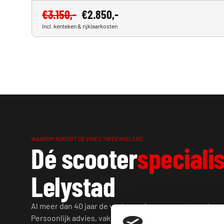
€
3.150,-
€
2.850,-
Incl. kenteken & rijklaarkosten
WAAROM ROBERT DE VRIES TWEEWIELERS
Dé scooter
specialis
Lelystad
Al meer dan 40 jaar de vertrouwde naam voor scooters 
Persoonlijk advies, vakkundig werk en eerlijke prijzen.