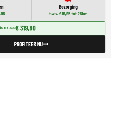
en
Bezorging
9,95
t.w.v. €19,95 tot 25km
€ 319,80
is extras
PROFITEER NU