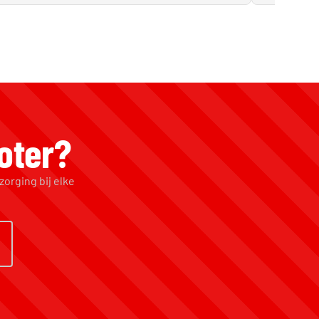
oter?
zorging bij elke