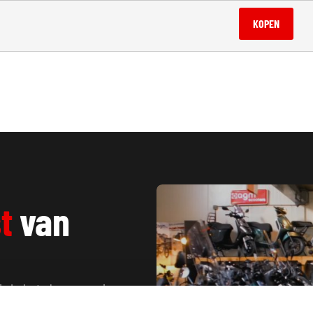
KOPEN
t
van
in Lelystad en omgeving.