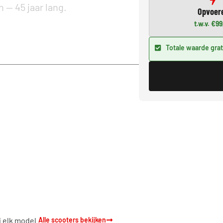
 — 45 jaar lang.
Opvoer
t.w.v. €9
Totale waarde grat
j elk model.
Alle scooters bekijken