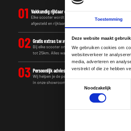
01
Vakkundig rijklaar gemaakt
Elke scooter wordt door onze eigen gecertificeerde mont
Toestemming
afgesteld en rijklaar gemaakt voordat hij bij jou wordt af
02
Deze website maakt gebruik
Gratis extras t.w.v. €300,-
Bij elke scooter ontvang je gratis een windscherm, ART
We gebruiken cookies om cont
tot 25km. Alles wat je nodig hebt om direct te rijden.
websiteverkeer te analyseren
media, adverteren en analys
03
verstrekt of die ze hebben v
Persoonlijk advies
Wij helpen je de perfecte scooter te vinden die past b
Toestemmingsselectie
in onze showroom of neem contact op.
Noodzakelijk