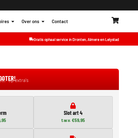
ires
Over ons
Contact
Gratis ophaal service in Dronten, Almere en Lelystad
COOTER!
0,- op extra's
erm
Slot art 4
9,95
t.w.v. €59,95