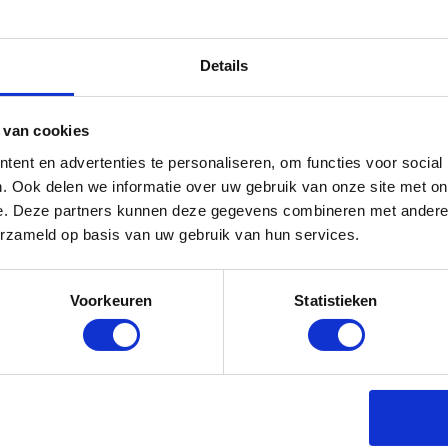
eurs volledig gecontroleerd,
Details
geleverd.
Onze showroom in Lelystad
 van cookies
 4 slot, opvoerbeurt en bezorging
ent en advertenties te personaliseren, om functies voor social
. Ook delen we informatie over uw gebruik van onze site met on
e. Deze partners kunnen deze gegevens combineren met andere i
erzameld op basis van uw gebruik van hun services.
ij jouw wensen en budget. Kom langs
Voorkeuren
Statistieken
Vakkundig rijklaar