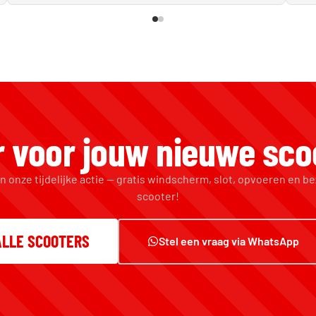
r voor jouw nieuwe sco
n onze tijdelijke actie — gratis windscherm, slot, opvoeren en be
scooter!
ALLE SCOOTERS
Stel een vraag via WhatsApp