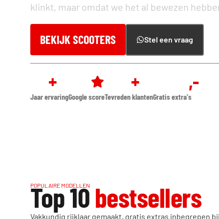
klinkt, maar omdat we het al bewezen hebben
BEKIJK SCOOTERS
Stel een vraag
40
+
4.6
500
+
€300
,-
Jaar ervaring
Google score
Tevreden klanten
Gratis extra's
Top 10
bestsellers
POPULAIRE MODELLEN
Vakkundig rijklaar gemaakt, gratis extras inbegrepen bi