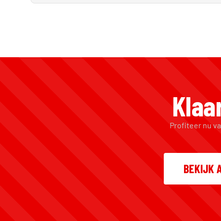
Klaa
Profiteer nu va
BEKIJK 