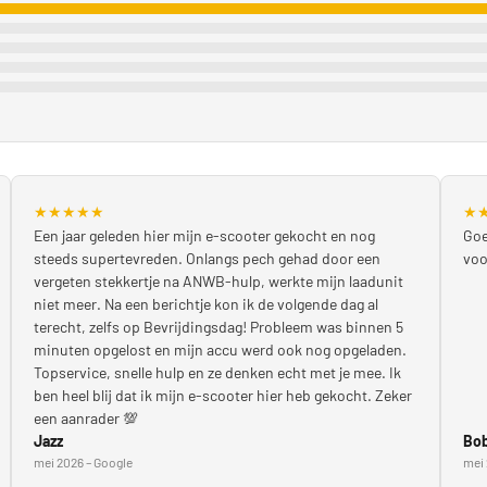
★
★
★
★
★
★
Een jaar geleden hier mijn e-scooter gekocht en nog
Goe
steeds supertevreden. Onlangs pech gehad door een
voo
vergeten stekkertje na ANWB-hulp, werkte mijn laadunit
niet meer. Na een berichtje kon ik de volgende dag al
terecht, zelfs op Bevrijdingsdag! Probleem was binnen 5
minuten opgelost en mijn accu werd ook nog opgeladen.
Topservice, snelle hulp en ze denken echt met je mee. Ik
ben heel blij dat ik mijn e-scooter hier heb gekocht. Zeker
een aanrader 💯
Jazz
Bob
mei 2026 – Google
mei 